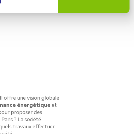
l offre une vision globale
rmance
énergétique
et
 pour proposer des
Paris ? La société
quels travaux effectuer
riété.