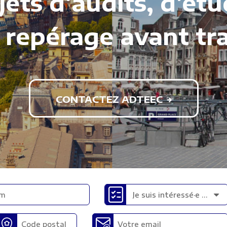
jets d’audits, d’ét
 repérage avant tr
CONTACTEZ ADTEEC
Je suis intéressé·e par