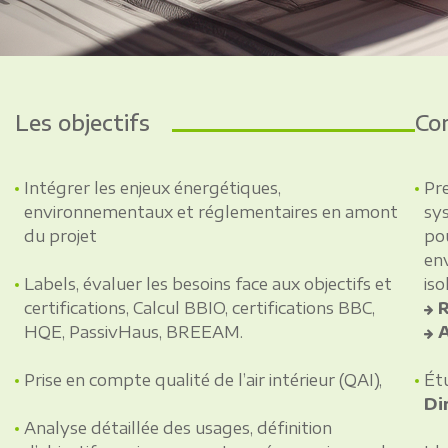
Les objectifs
Co
Intégrer les enjeux énergétiques,
Pre
environnementaux et réglementaires en amont
sys
du projet
po
env
Labels, évaluer les besoins face aux objectifs et
iso
certifications, Calcul BBIO, certifications BBC,
R
HQE, PassivHaus, BREEAM.
A
Prise en compte qualité de l’air intérieur (QAI),
Ét
Di
Analyse détaillée des usages, définition