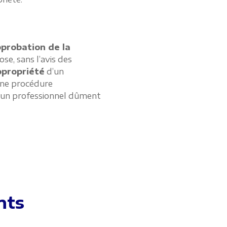
pprobation de la
se, sans l’avis des
opropriété
d’un
’une procédure
 d’un professionnel dûment
nts